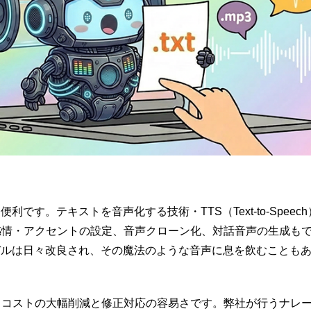
便利です。テキストを音声化する技術・TTS（Text-to-Spee
感情・アクセントの設定、音声クローン化、対話音声の生成も
デルは日々改良され、その魔法のような音声に息を飲むことも
、コストの大幅削減と修正対応の容易さです。弊社が行うナレ