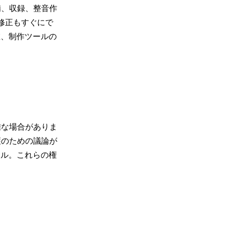
備、収録、整音作
修正もすぐにで
在、制作ツールの
雑な場合がありま
護のための議論が
ール。これらの権