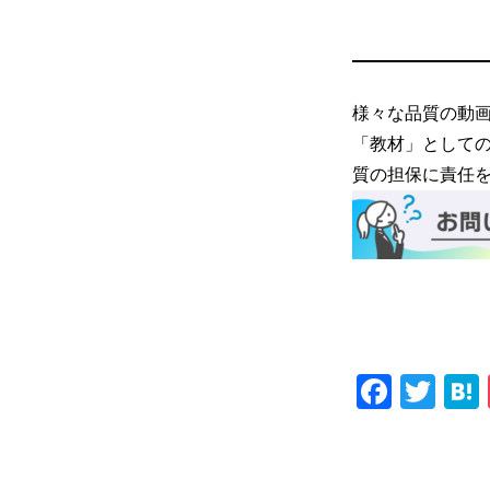
様々な品質の動
「教材」として
質の担保に責任
Faceb
Twi