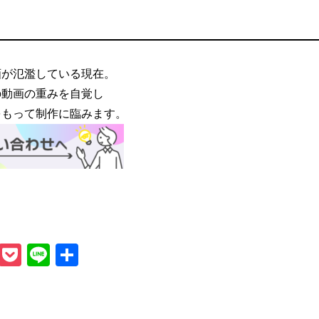
画が氾濫している現在。
の動画の重みを自覚し
をもって制作に臨みます。
ook
tter
Hatena
Pocket
Line
共
有