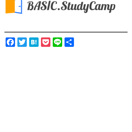
Facebook
Twitter
Hatena
Pocket
Line
共
有