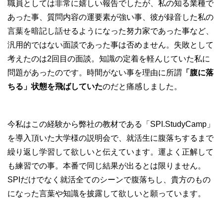
職員としては非常に嬉しい報告でしたが、私の知る業種で
あった事、質問内容の運要素が強い事、彼が録音した私の
言葉を暗記し話せるようになった努力家であった事など、
汎用的ではない面談であった事は否めません。失敗として
考えたのは2回目の面談。知識の定着を軽んじていた私に
問題があったのです。時間がない事を理由に所謂
「腹に落
ちる」状態を飛ばしていた
のだと痛感しました。
今私はこの経験から弊社の教材である「SPI.StudyCamp」
を導入頂いた大学様の説明会で、就活生に腹落ちするまで
繰り返し学習して欲しいと伝えています。運よく正解して
も練習での事。本番で同じ結果が出るとは限りません。
SPIだけでなく就活全てのシーンで腹落ちし、貴方のもの
になった言葉や知識を披露して欲しいと願っています。