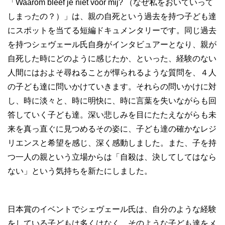
「Waarom bleef je niet voor mij? （なぜ私をおいていって
しまったの？）」は、親の自死という過去を持つ子ども達
にスポットを当てる短編ドキュメンタリーです。同じ過去
を持つシェヴェール氏自身がインタビュアーとなり、親が
自死した時にどのように感じたか、といった、経験のない
人間にはおよそ尋ねることが憚られるような質問を、４人
の子ども達に問いかけていきます。それらの問いかけに対
し、時に淡々と、時に明快に、時に言葉を失いながらも回
答していく子ども達。深い悲しみを目にたたえながらも未
来を真っ直ぐに見つめるその姿に、子ども達の確かなレジ
リエンスと希望を感じ、深く感動しました。また、子を持
つ一人の親という立場からは「自殺は、決してしてはなら
ない」という気持ちを新たにしました。
日本賞のイベントでシェヴェール氏は、自分のような経験
をしている子どもは多くはなく、そのような子ども達をメ