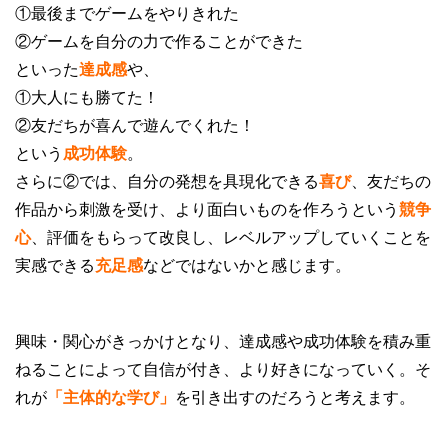
①最後までゲームをやりきれた
②ゲームを自分の力で作ることができた
といった
達成感
や、
①大人にも勝てた！
②友だちが喜んで遊んでくれた！
という
成功体験
。
さらに②では、自分の発想を具現化できる
喜び
、友だちの
作品から刺激を受け、より面白いものを作ろうという
競争
心
、評価をもらって改良し、レベルアップしていくことを
実感できる
充足感
などではないかと感じます。
興味・関心がきっかけとなり、達成感や成功体験を積み重
ねることによって自信が付き、より好きになっていく。そ
れが
「主体的な学び」
を引き出すのだろうと考えます。