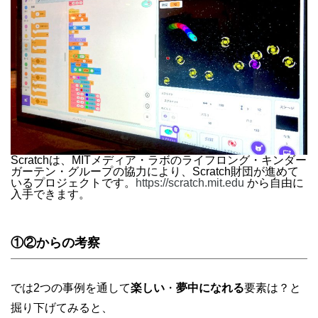
Scratchは、MITメディア・ラボのライフロング・キンダー
ガーテン・グループの協力により、Scratch財団が進めて
いるプロジェクトです。
https://scratch.mit.edu
から自由に
入手できます。
①②からの考察
では2つの事例を通して
楽しい
・
夢中になれる
要素は？と
掘り下げてみると、