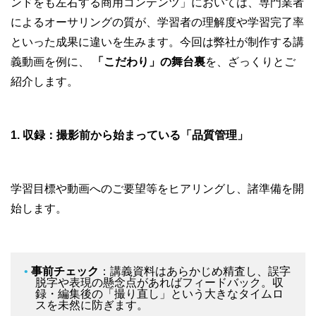
ンドをも左右する商用コンテンツ」においては、専門業者
によるオーサリングの質が、学習者の理解度や学習完了率
といった成果に違いを生みます。今回は弊社が制作する講
義動画を例に、
「こだわり」の舞台裏
を、ざっくりとご
紹介します。
1.
収録：撮影前から始まっている「品質管理」
学習目標や動画へのご要望等をヒアリングし、諸準備を開
始します。
事前チェック
：講義資料はあらかじめ精査し、誤字
脱字や表現の懸念点があればフィードバック。収
録・編集後の「撮り直し」という大きなタイムロ
スを未然に防ぎます。