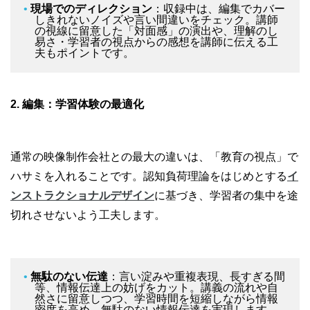
現場でのディレクション
：収録中は、編集でカバー
しきれないノイズや言い間違いをチェック。講師
の視線に留意した「対面感」の演出や、理解のし
易さ・学習者の視点からの感想を講師に伝える工
夫もポイントです。
2.
編集：学習体験の最適化
通常の映像制作会社との最大の違いは、「教育の視点」で
ハサミを入れることです。認知負荷理論をはじめとする
イ
ンストラクショナルデザイン
に基づき、学習者の集中を途
切れさせないよう工夫します。
無駄のない伝達
：言い淀みや重複表現、長すぎる間
等、情報伝達上の妨げをカット。講義の流れや自
然さに留意しつつ、学習時間を短縮しながら情報
密度を高め、無駄のない情報伝達を実現します。