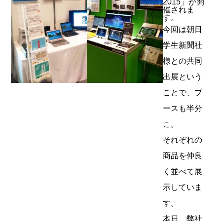
2015」が開
催されま
す。
今回は朝日
学生新聞社
様との共同
出展という
ことで、ブ
ースも半分
こ。
それぞれの
商品を仲良
く並べて展
示していま
す。
本日、弊社