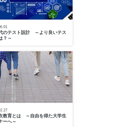
06.01
時代のテスト設計 ～より良いテス
は？～
02.27
次教育とは ～自由を得た大学生
ナーへ～